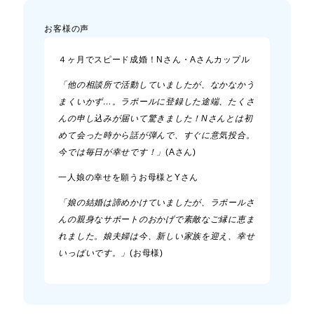
お客様の声
４ヶ月でスピード成婚！Nさん・Aさんカップル
「他の相談所で活動していましたが、なかなかう
まくいかず…。ラポールに登録した途端、たくさ
んの申し込みが届いて驚きました！Nさんとは初
めて会った時から話が弾んで、すぐに意気投合。
今では毎日が幸せです！」
(Aさん)
一人娘の幸せを願うお母様とYさん
「娘の結婚は諦めかけていましたが、ラポールさ
んの親身なサポートのおかげで素敵なご縁に恵ま
れました。娘夫婦は今、新しい家族を迎え、幸せ
いっぱいです。」
(お母様)