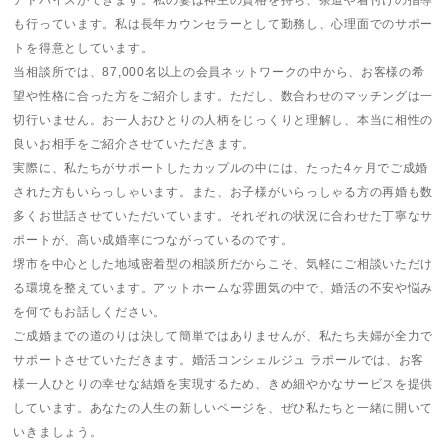
アドバイスができます。私の妻は神主の資格を持ち、茶道や着付けの指導
も行っています。私は長年カウンセラーとして勤務し、心理面でのサポー
トを得意としています。
当相談所では、87,000名以上の会員ネットワークの中から、お客様の希
望や性格に合った方をご紹介します。ただし、数合わせのマッチングは一
切行いません。お一人おひとりの人柄をじっくりと理解し、本当に相性の
良いお相手をご紹介させていただきます。
実際に、私たちがサポートしたカップルの中には、たった4ヶ月でご成婚
された方もいらっしゃいます。また、お子様がいらっしゃる方の再婚も数
多くお世話させていただいています。それぞれの状況に合わせた丁寧なサ
ポートが、高い成婚率につながっているのです。
堺市を中心とした地域密着型の相談所だからこそ、気軽にご相談いただけ
る環境を整えています。アットホームな雰囲気の中で、婚活の不安や悩み
を何でもお話しください。
ご成婚までの道のりは決して簡単ではありませんが、私たち夫婦が全力で
サポートさせていただきます。婚活コンシェルジュ ラポールでは、お客
様一人ひとりの幸せな結婚を実現するため、きめ細やかなサービスを提供
しています。あなたの人生の新しいページを、ぜひ私たちと一緒に開いて
いきましょう。