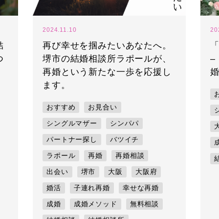
2024.11.10
20
結
再び幸せを掴みたいあなたへ。
つ
堺市の結婚相談所ラポールが、
–
再婚という新たな一歩を応援し
ます。
おすすめ
お見合い
シングルマザー
シンパパ
パートナー探し
バツイチ
ラポール
再婚
再婚相談
出会い
堺市
大阪
大阪府
婚活
子連れ再婚
幸せな再婚
成婚
成婚メソッド
無料相談